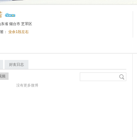
若
东省 烟台市 芝罘区
标签：
业余1段左右
好友日志
视频
没有更多微博