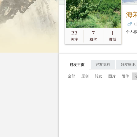
海
山
22
7
1
个人
关注
粉丝
微博
好友资料
好友微吧
好友主页
全部
原创
转发
图片
附件