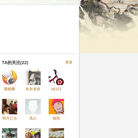
TA的关注(22)
更多
围棋圈
布衣老徐
sd101
明月已当
洗心
较技