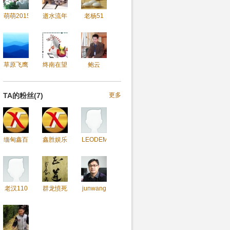
萌萌2015
逝水流年
老杨51
草原飞鹰
终南在望
鲍云
TA的粉丝(7)
更多
缅甸鑫百
鑫胜娱乐
LEODEMI
老汉110
群龙愤死
junwang