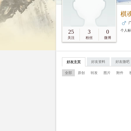
棋
广
25
3
0
个人
关注
粉丝
微博
好友资料
好友微吧
好友主页
全部
原创
转发
图片
附件