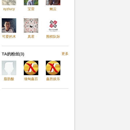
xyzlucy
宝雷
鲍云
可爱的木
真君
围棋队际
TA的粉丝(3)
更多
脂肪酸
缅甸鑫百
鑫胜娱乐