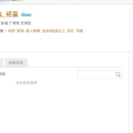
魂_褚赢
东省 广州市 天河区
标签：
对弈
棋谱
棋人棋事
业余6段及以上
其它
书画
好友日志
视频
没有更多微博