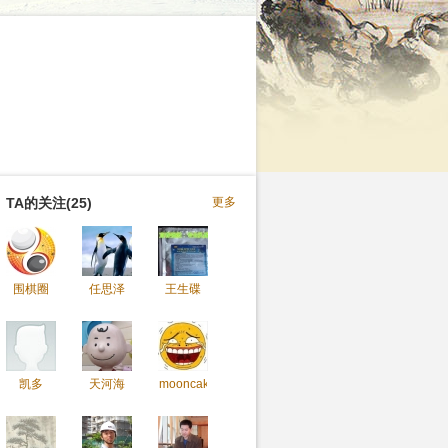
TA的关注(25)
更多
围棋圈
任思泽
王生碟
凯多
天河海
mooncake