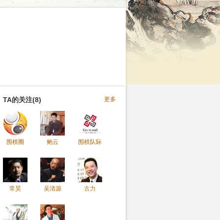
TA的关注(8)
更多
围棋圈
鲍云
围棋队际
常昊
吴清源
古力