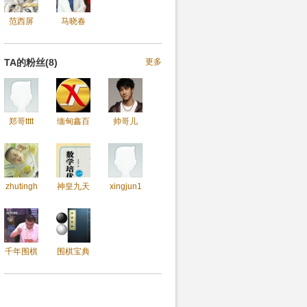
范西屏
马晓春
TA的粉丝(8)
更多
郑哥tttt
缅甸鑫百
帅哥儿
zhutingh
神皇九天
xingjun1
千年围棋
围棋宝典