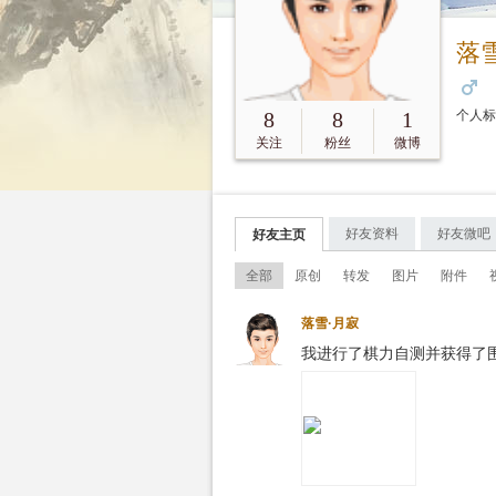
落
8
8
1
个人
关注
粉丝
微博
好友资料
好友微吧
好友主页
全部
原创
转发
图片
附件
落雪·月寂
我进行了棋力自测并获得了