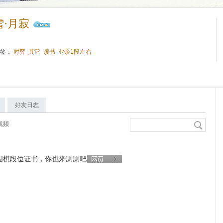
雪·月寂
标签：
对弈
其它
读书
业余1段左右
好友日志
视频
围棋段位证书，你也来测测吧