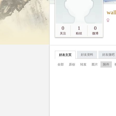
wal
0
1
0
关注
粉丝
微博
好友资料
好友微吧
好友主页
全部
原创
转发
图片
附件