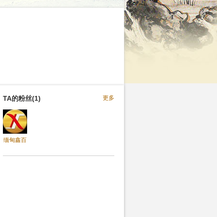
TA的粉丝(1)
更多
缅甸鑫百