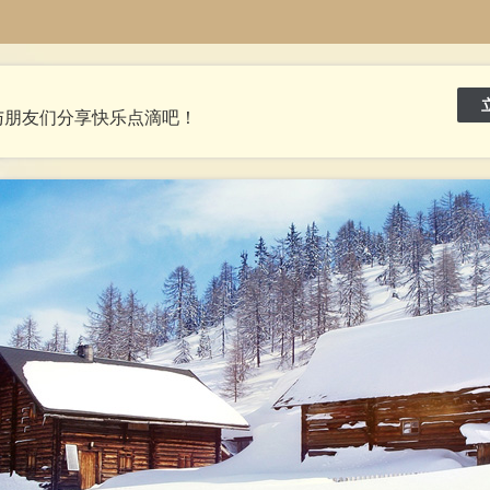
与朋友们分享快乐点滴吧！