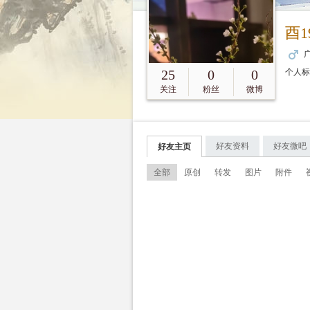
酉1
广
25
0
0
个人
关注
粉丝
微博
好友资料
好友微吧
好友主页
全部
原创
转发
图片
附件