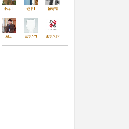
小样儿
糖果1
赖诗瑶
鲍云
围棋org
围棋队际