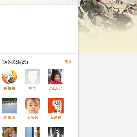
TA的关注(25)
更多
围棋圈
智志
Dyl10344
西来庵
石头风
新新傻