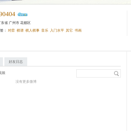
90404
东省 广州市 花都区
标签：
对弈
棋谱
棋人棋事
音乐
入门水平
其它
书画
好友日志
视频
没有更多微博