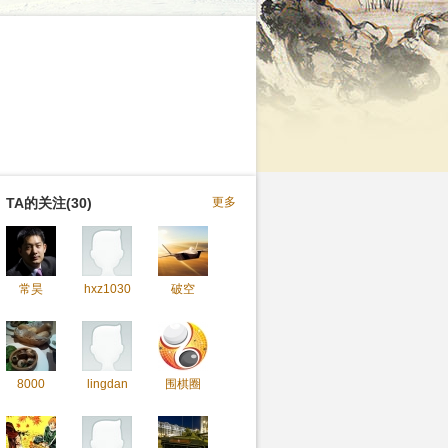
TA的关注(30)
更多
常昊
hxz1030
破空
8000
lingdan
围棋圈