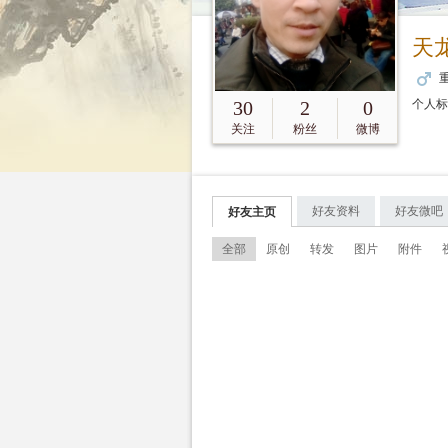
天
重
30
2
0
个人
关注
粉丝
微博
好友资料
好友微吧
好友主页
全部
原创
转发
图片
附件