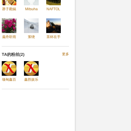
莽子戳锅
Mitsuha
NAFTOLIN
扁舟听雨
萦绕
茶杯在手
TA的粉丝(2)
更多
缅甸鑫百
鑫胜娱乐