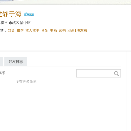
龙静于海
庆市 市辖区 渝中区
标签：
对弈
棋谱
棋人棋事
音乐
书画
读书
业余1段左右
好友日志
视频
没有更多微博