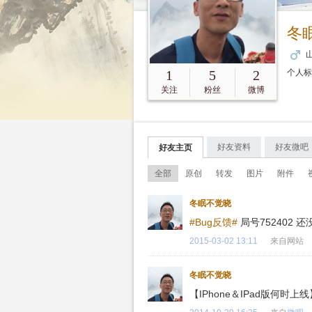
冬
山
1
5
2
个人
关注
粉丝
微博
好友资料
好友微吧
好友主页
全部
原创
转发
图片
附件
冬眠不觉晓
#Bug反馈#
局号752402
2015-03-02 13:11
来自网站
冬眠不觉晓
【IPhone＆IPad版何时上