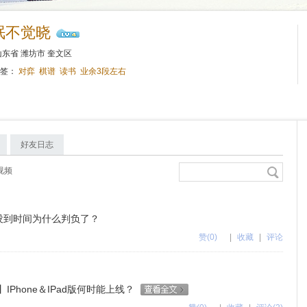
眠不觉晓
东省 潍坊市 奎文区
标签：
对弈
棋谱
读书
业余3段左右
好友日志
视频
 还没到时间为什么判负了？
赞
(0)
|
收藏
|
评论
线】IPhone＆IPad版何时能上线？