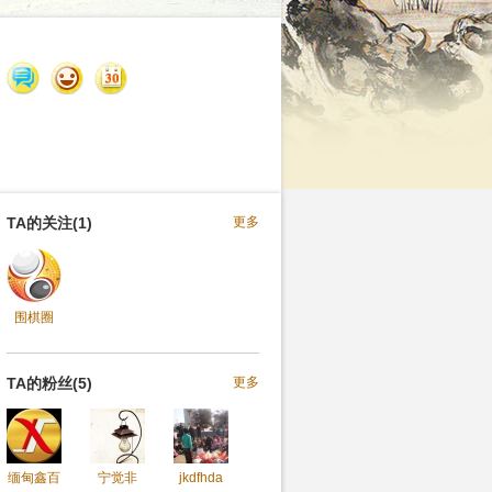
TA的关注(1)
更多
围棋圈
TA的粉丝(5)
更多
缅甸鑫百
宁觉非
jkdfhda