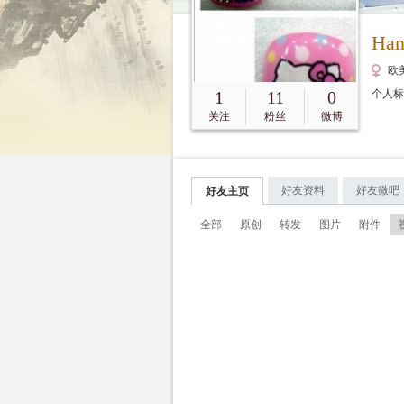
Han
欧美
1
11
0
个人
关注
粉丝
微博
好友资料
好友微吧
好友主页
全部
原创
转发
图片
附件