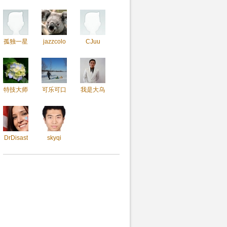
孤独一星
jazzcolo
CJuu
特技大师
可乐可口
我是大乌
DrDisast
skyqi