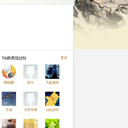
TA的关注(25)
更多
围棋圈
奎牛
飞龍城市
艾迪
大科学家
cjycjy00