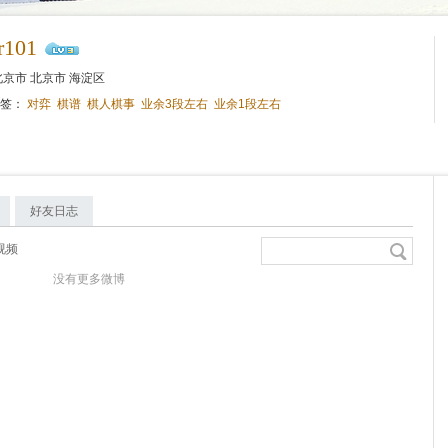
er101
京市 北京市 海淀区
标签：
对弈
棋谱
棋人棋事
业余3段左右
业余1段左右
好友日志
视频
没有更多微博