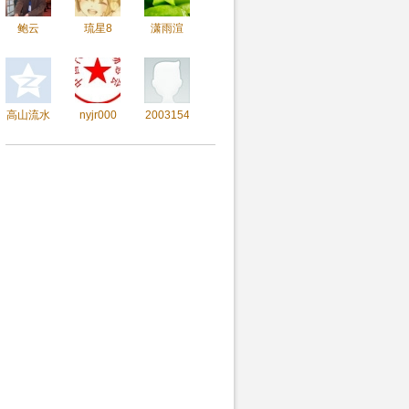
鲍云
琉星8
潇雨渲
高山流水
nyjr000
20031548