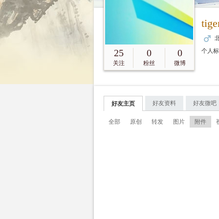
tig
北
25
0
0
个人
关注
粉丝
微博
好友资料
好友微吧
好友主页
全部
原创
转发
图片
附件