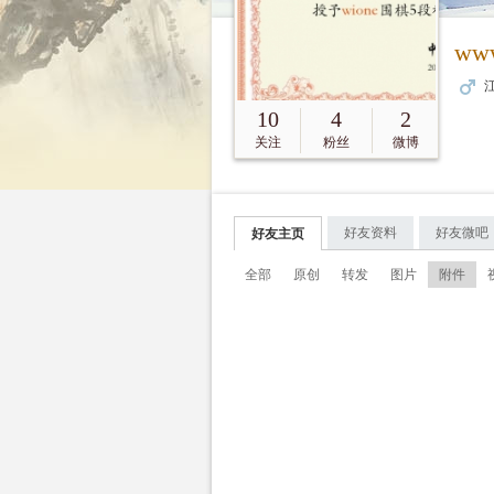
ww
江
10
4
2
关注
粉丝
微博
好友资料
好友微吧
好友主页
全部
原创
转发
图片
附件