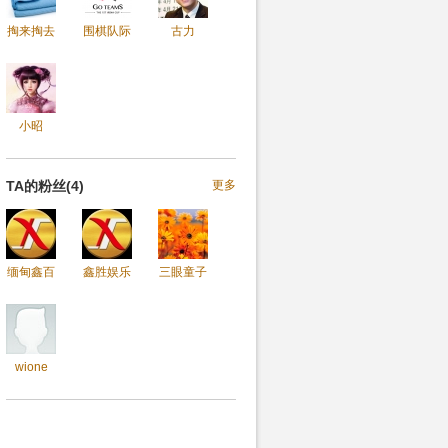
掏来掏去
围棋队际
古力
小昭
TA的粉丝(4)
更多
缅甸鑫百
鑫胜娱乐
三眼童子
wione