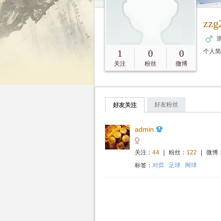
zzg
浙
1
0
0
个人简
关注
粉丝
微博
好友粉丝
好友关注
admin
关注：
44
|
粉丝：
122
|
微博
标签：
对弈
足球
网球