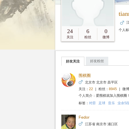
tia
江
24
6
0
个人
关注
粉丝
微博
好友粉丝
好友关注
围棋圈
北京市 北京市 昌平区
关注：
22
|
粉丝：
8945
|
微博
个人简介：爱围棋就加入围棋圈
标签：
对弈
足球
音乐
业余5
Fedor
江苏省 南京市 浦口区