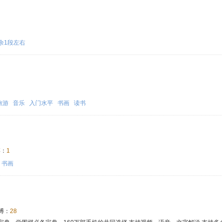
余1段左右
旅游
音乐
入门水平
书画
读书
：
1
书画
博：
28