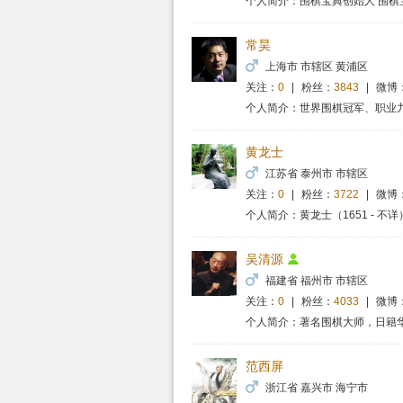
个人简介：围棋宝典创始人 围棋
常昊
上海市 市辖区 黄浦区
关注：
0
|
粉丝：
3843
|
微博
个人简介：世界围棋冠军、职业
黄龙士
江苏省 泰州市 市辖区
关注：
0
|
粉丝：
3722
|
微博
个人简介：黄龙士（1651 - 
吴清源
福建省 福州市 市辖区
关注：
0
|
粉丝：
4033
|
微博
个人简介：著名围棋大师，日籍
范西屏
浙江省 嘉兴市 海宁市