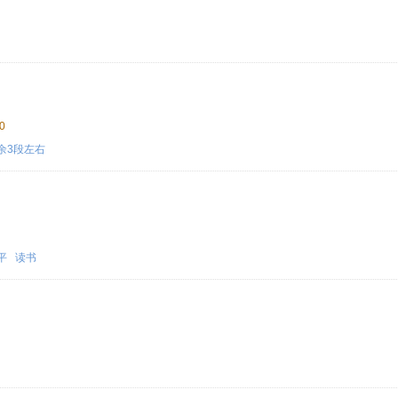
0
余3段左右
平
读书