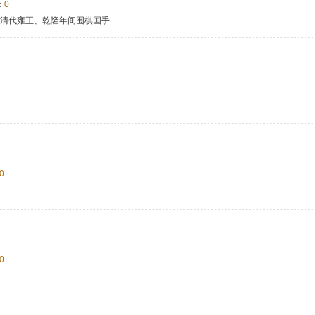
：
0
勋，清代雍正、乾隆年间围棋国手
0
0