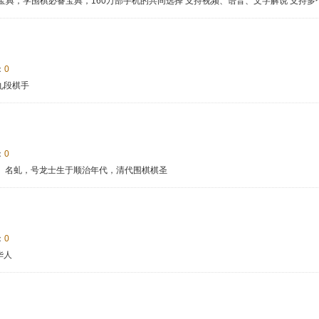
宝典，学围棋必备宝典，160万部手机的共同选择 支持视频、语音、文字解说 支持多
：
0
九段棋手
：
0
不详）名虬，号龙士生于顺治年代，清代围棋棋圣
：
0
华人