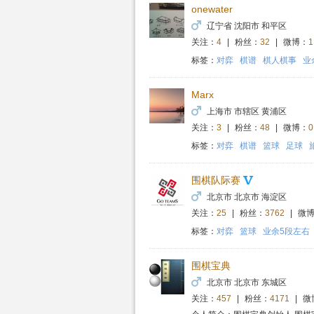
onewater
辽宁省 沈阳市 和平区
关注：
4
|
粉丝：
32
|
微博：
1
标签：
对弈
棋谱
棋人棋事
业
Marx
上海市 市辖区 黄浦区
关注：
3
|
粉丝：
48
|
微博：
0
标签：
对弈
棋谱
篮球
足球
围棋队际赛
北京市 北京市 海淀区
关注：
25
|
粉丝：
3762
|
微博
标签：
对弈
篮球
业余5段左右
围棋宝典
北京市 北京市 东城区
关注：
457
|
粉丝：
4171
|
微