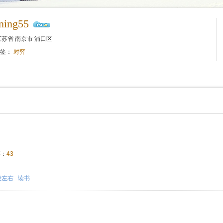
nning55
苏省 南京市 浦口区
标签：
对弈
：
43
！
段左右
读书