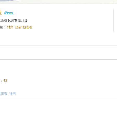
技
西省 抚州市 黎川县
标签：
对弈
业余1段左右
：
43
！
段左右
读书