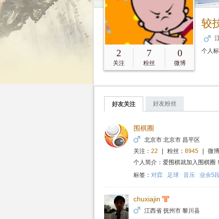
较
江
2
7
0
个人
关注
粉丝
微博
好友粉丝
好友关注
围棋圈
北京市 北京市 昌平区
关注：
22
|
粉丝：
8945
|
微博
个人简介：爱围棋就加入围棋圈
标签：
对弈
足球
音乐
业余5
chuxiajin
江西省 抚州市 黎川县