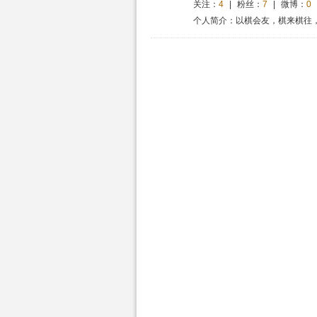
关注：
4
|
粉丝：
7
|
微博：
0
个人简介：以棋会友，棋来棋往，超越