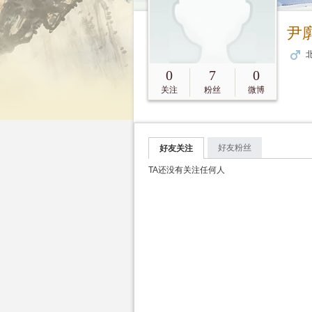
尹
北
0
7
0
关注
粉丝
微博
好友粉丝
好友关注
TA还没有关注任何人