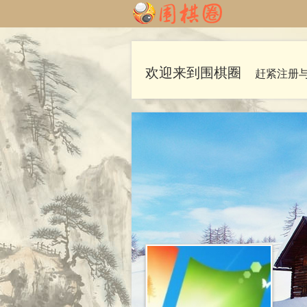
欢迎来到围棋圈
赶紧注册