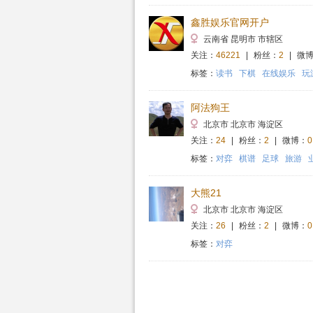
鑫胜娱乐官网开户
云南省 昆明市 市辖区
关注：
46221
|
粉丝：
2
|
微博
标签：
读书
下棋
在线娱乐
玩
阿法狗王
北京市 北京市 海淀区
关注：
24
|
粉丝：
2
|
微博：
0
标签：
对弈
棋谱
足球
旅游
大熊21
北京市 北京市 海淀区
关注：
26
|
粉丝：
2
|
微博：
0
标签：
对弈