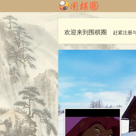
欢迎来到围棋圈
赶紧注册