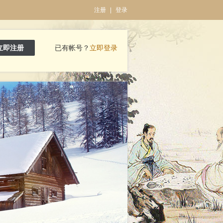
注册
|
登录
立即注册
已有帐号？
立即登录