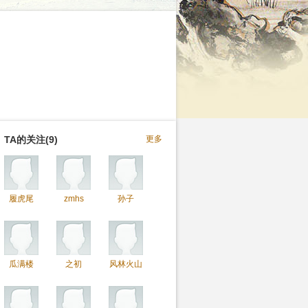
TA的关注(9)
更多
履虎尾
zmhs
孙子
瓜满楼
之初
风林火山