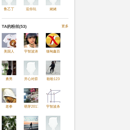
鲁乙丁
逗你玩
姥姥
TA的粉丝(53)
更多
美国人
宇智波涛
缅甸鑫百
勇男
开心对弈
盼盼123
老拳
萌芽2017
宇智波杀