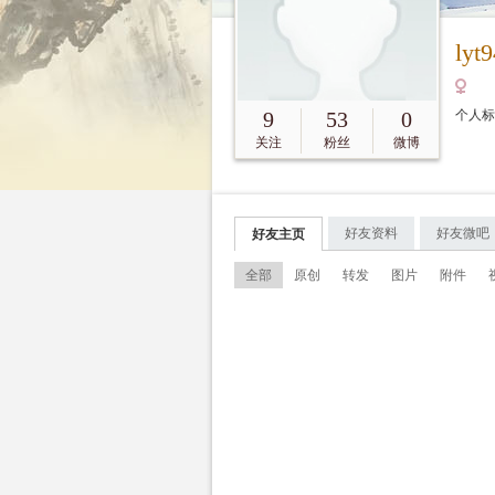
lyt
9
53
0
个人
关注
粉丝
微博
好友资料
好友微吧
好友主页
全部
原创
转发
图片
附件