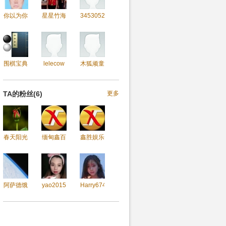
你以为你
星星竹海
34530527
围棋宝典
lelecow
木狐顽童
TA的粉丝(6)
更多
春天阳光
缅甸鑫百
鑫胜娱乐
阿萨德饿
yao2015
Harry674