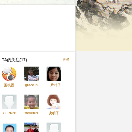
TA的关注(17)
更多
围棋圈
grace19
一片叶子
YCR626
steven20
决明子