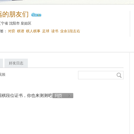
远的朋友们
宁省 沈阳市 皇姑区
标签：
对弈
棋谱
棋人棋事
足球
读书
业余1段左右
好友日志
视频
围棋段位证书，你也来测测吧