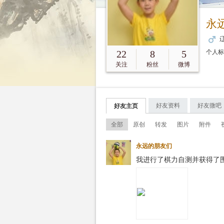
永
辽
22
8
5
个人
关注
粉丝
微博
好友资料
好友微吧
好友主页
全部
原创
转发
图片
附件
永远的朋友们
我进行了棋力自测并获得了