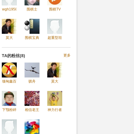
wgh1958
围棋士
围棋TV
莫大
围棋宝典
超重型坦
TA的粉丝(8)
更多
缅甸鑫百
骐舟
莫大
下颚粉碎
相信老王
神力行者