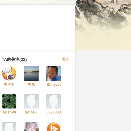
TA的关注(22)
更多
围棋圈
昊源
成之2006
JulianWa
sylideju
50703030