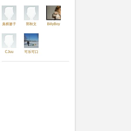
臭棋篓子
郭秋文
BillyBoy
CJuu
可乐可口