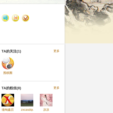
TA的关注(1)
更多
围棋圈
TA的粉丝(8)
更多
缅甸鑫百
zxcasdqw
凉凉