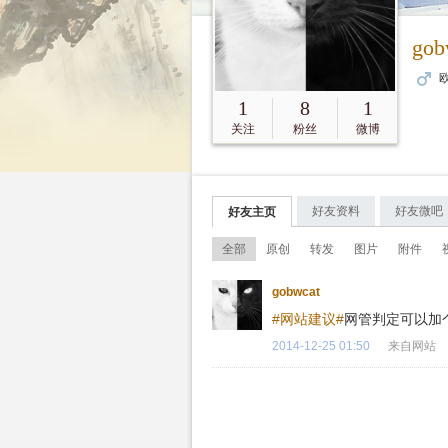
gob
欧
1
8
1
关注
粉丝
微博
好友资料
好友微吧
好友主页
全部
原创
转发
图片
附件
gobwcat
#网站建议#
网管判定可以加
2014-12-25 01:50
来自网站