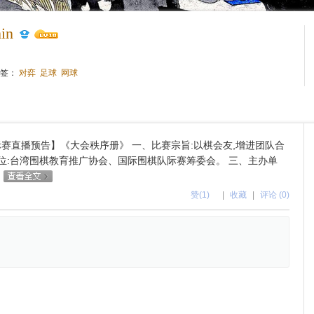
in
标签：
对弈
足球
网球
赛直播预告】《大会秩序册》 一、比赛宗旨:以棋会友,增进团队合
单位:台湾围棋教育推广协会、国际围棋队际赛筹委会。 三、主办单
办
赞(1)
|
收藏
|
评论 (0)