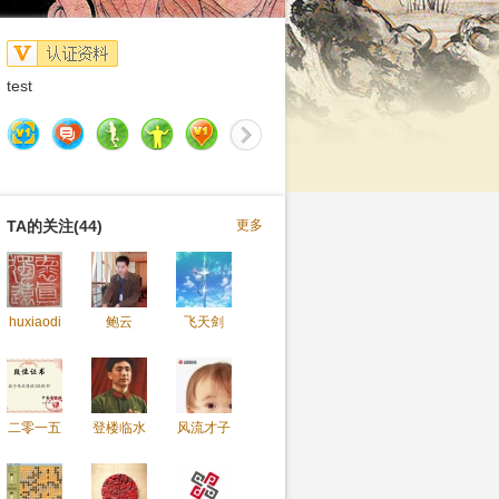
test
TA的关注(44)
更多
huxiaodi
鲍云
飞天剑
二零一五
登楼临水
风流才子