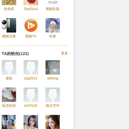
东尧君
GodSoul
围棋队际
围棋宝典
围棋TV
吃拿
TA的粉丝(122)
更多
侵权
zzg20121
kdlong
知否知否
ch201910
御主空中