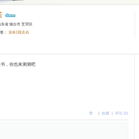
若
东省 烟台市 芝罘区
标签：
业余1段左右
证书，你也来测测吧
赞
|
收藏
|
评论 (0)