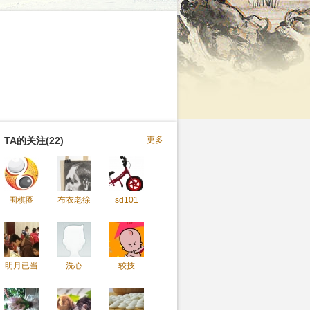
TA的关注(22)
更多
围棋圈
布衣老徐
sd101
明月已当
洗心
较技