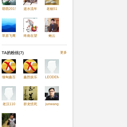
萌萌2015
逝水流年
老杨51
草原飞鹰
终南在望
鲍云
TA的粉丝(7)
更多
缅甸鑫百
鑫胜娱乐
LEODEMI
老汉110
群龙愤死
junwang